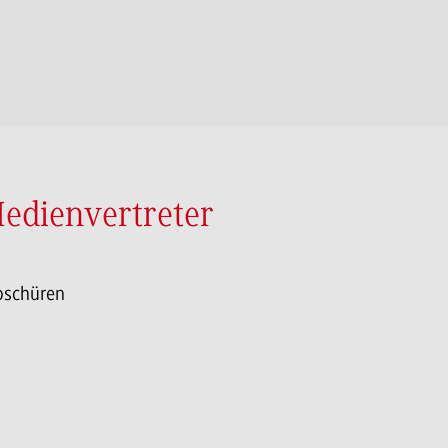
Medienvertreter
roschüren