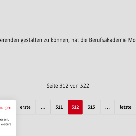
udierenden gestalten zu können, hat die Berufsakademie M
Seite 312 von 322
erige
erste
…
311
312
313
…
letzte
mungen
essern,
 weitere