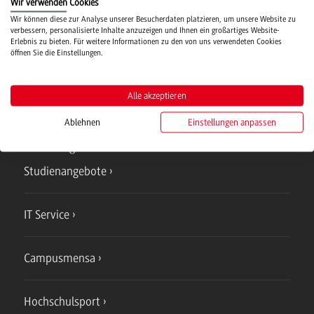
Wir verwenden Cookies
Hochschulsport
Wir können diese zur Analyse unserer Besucherdaten platzieren, um unsere Website zu
verbessern, personalisierte Inhalte anzuzeigen und Ihnen ein großartiges Website-
Erlebnis zu bieten. Für weitere Informationen zu den von uns verwendeten Cookies
Verwaltung
öffnen Sie die Einstellungen.
Alle akzeptieren
Ablehnen
Einstellungen anpassen
Campus
Bad Mergentheim
Studienangebote
IT Service
Campusmensa
Hochschulsport