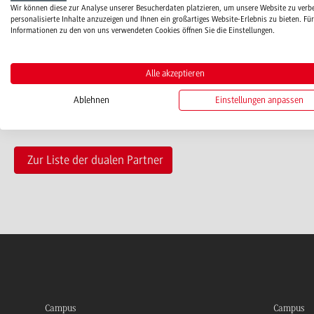
Wir können diese zur Analyse unserer Besucherdaten platzieren, um unsere Website zu verb
personalisierte Inhalte anzuzeigen und Ihnen ein großartiges Website-Erlebnis zu bieten. Für
m.k.bau[at]t-online.de
Informationen zu den von uns verwendeten Cookies öffnen Sie die Einstellungen.
www.mk-bauunternehmung.de
Alle akzeptieren
Ablehnen
Einstellungen anpassen
Zur Liste der dualen Partner
Campus
Campus