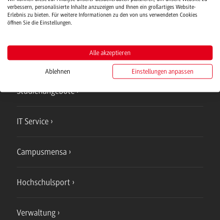
Verwaltung
verbessern, personalisierte Inhalte anzuzeigen und Ihnen ein großartiges Website-
Erlebnis zu bieten. Für weitere Informationen zu den von uns verwendeten Cookies
öffnen Sie die Einstellungen.
Alle akzeptieren
Campus
Ablehnen
Einstellungen anpassen
Bad Mergentheim
Studienangebote
IT Service
Campusmensa
Hochschulsport
Verwaltung