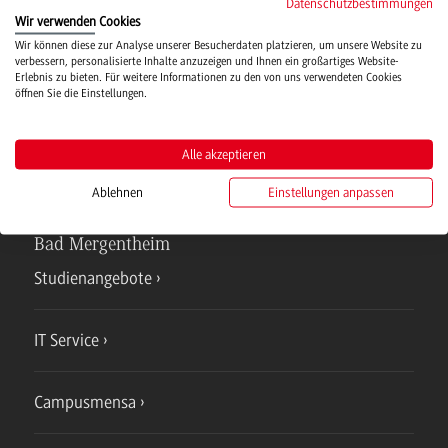
Datenschutzbestimmungen
Wir verwenden Cookies
Hochschulsport
Wir können diese zur Analyse unserer Besucherdaten platzieren, um unsere Website zu
verbessern, personalisierte Inhalte anzuzeigen und Ihnen ein großartiges Website-
Erlebnis zu bieten. Für weitere Informationen zu den von uns verwendeten Cookies
öffnen Sie die Einstellungen.
Verwaltung
Alle akzeptieren
Ablehnen
Einstellungen anpassen
Campus
Bad Mergentheim
Studienangebote
IT Service
Campusmensa