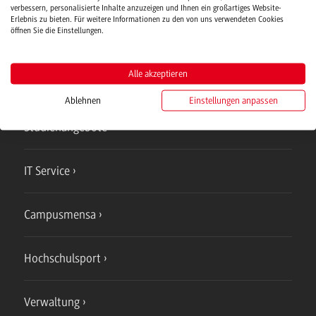
Verwaltung
verbessern, personalisierte Inhalte anzuzeigen und Ihnen ein großartiges Website-
Erlebnis zu bieten. Für weitere Informationen zu den von uns verwendeten Cookies
öffnen Sie die Einstellungen.
Alle akzeptieren
Campus
Ablehnen
Einstellungen anpassen
Bad Mergentheim
Studienangebote
IT Service
Campusmensa
Hochschulsport
Verwaltung