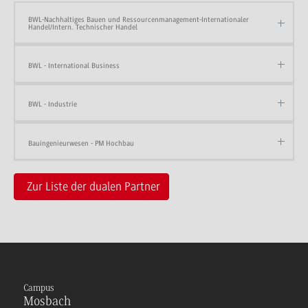
BWL-Nachhaltiges Bauen und Ressourcenmanagement-Internationaler
Handel/Intern. Technischer Handel
BWL - International Business
BWL - Industrie
Bauingenieurwesen - PM Hochbau
Zur Liste der dualen Partner
Campus
Mosbach