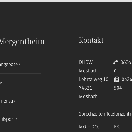
Kontakt
Mergentheim
DHBW
06261
angebote
Mosbach
0
Lohrtalweg 10
0626
ce
74821
504
Mosbach
mensa
Sprechzeiten Telefonzentr
ulsport
MO – DO:
FR: