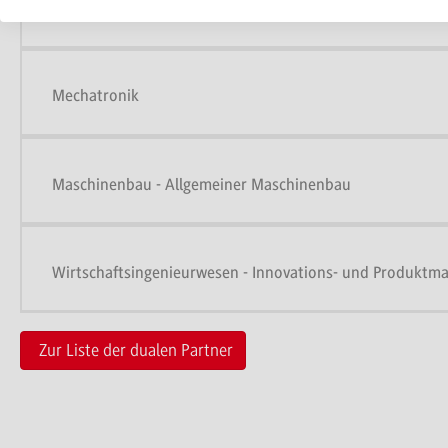
BWL - International Business
Mechatronik
Maschinenbau - Allgemeiner Maschinenbau
Wirtschaftsingenieurwesen - Innovations- und Produkt
Zur Liste der dualen Partner