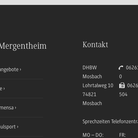
Kontakt
Mergentheim
DHBW
06261
angebote
Mosbach
0
Lohrtalweg 10
0626
ce
74821
504
Mosbach
mensa
Sprechzeiten Telefonzentr
ulsport
MO – DO:
FR: