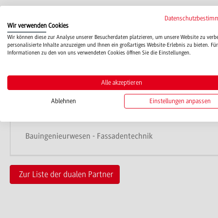
info[at]metallbau-moeller.de
Datenschutzbestim
Wir verwenden Cookies
www.metallbau-moeller.de
Wir können diese zur Analyse unserer Besucherdaten platzieren, um unsere Website zu verb
personalisierte Inhalte anzuzeigen und Ihnen ein großartiges Website-Erlebnis zu bieten. Für
Informationen zu den von uns verwendeten Cookies öffnen Sie die Einstellungen.
Alle akzeptieren
Studienangebote
Ablehnen
Einstellungen anpassen
Bauingenieurwesen - Fassadentechnik
Zur Liste der dualen Partner