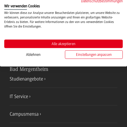
Datenschutzbestimmungen
Wir verwenden Cookies
Hochschulsport
Wir können diese zur Analyse unserer Besucherdaten platzieren, um unsere Website zu
verbessern, personalisierte Inhalte anzuzeigen und Ihnen ein großartiges Website-
Erlebnis zu bieten. Für weitere Informationen zu den von uns verwendeten Cookies
öffnen Sie die Einstellungen.
Verwaltung
Alle akzeptieren
Ablehnen
Einstellungen anpassen
Campus
Bad Mergentheim
Studienangebote
IT Service
Campusmensa