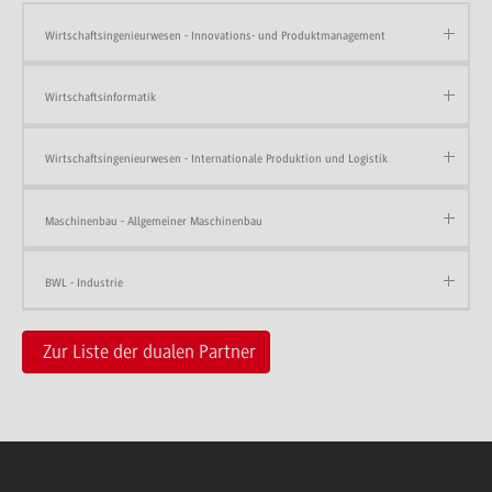
Wirtschaftsingenieurwesen - Innovations- und Produktmanagement
Wirtschaftsinformatik
Wirtschaftsingenieurwesen - Internationale Produktion und Logistik
Maschinenbau - Allgemeiner Maschinenbau
BWL - Industrie
Zur Liste der dualen Partner