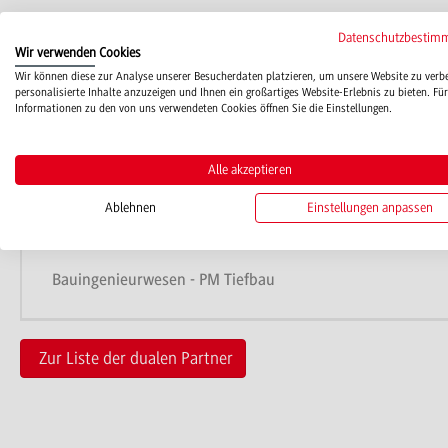
66-ausbildung[at]stuttgart.de
Datenschutzbestim
Wir verwenden Cookies
www.Stuttgart.de
Wir können diese zur Analyse unserer Besucherdaten platzieren, um unsere Website zu verb
personalisierte Inhalte anzuzeigen und Ihnen ein großartiges Website-Erlebnis zu bieten. Für
Informationen zu den von uns verwendeten Cookies öffnen Sie die Einstellungen.
Alle akzeptieren
Studienangebote
Ablehnen
Einstellungen anpassen
Bauingenieurwesen - PM Tiefbau
Zur Liste der dualen Partner