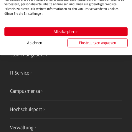
Verwaltung
verbessern, personalisierte Inhalte anzuzeigen und Ihnen ein großartiges Website-
Erlebnis zu bieten. Für weitere Informationen zu den von uns verwendeten Cookies
öffnen Sie die Einstellungen.
Alle akzeptieren
Campus
Ablehnen
Einstellungen anpassen
Bad Mergentheim
Studienangebote
IT Service
Campusmensa
Hochschulsport
Verwaltung