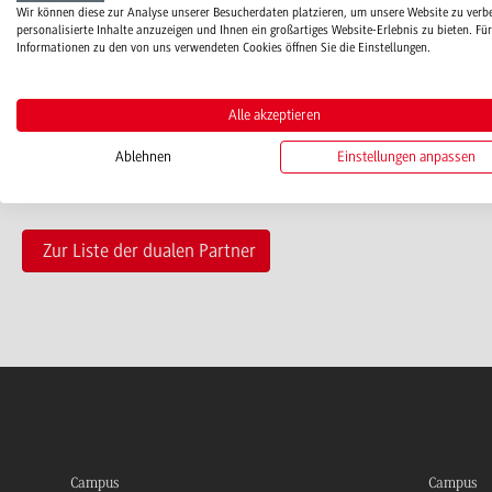
Wir können diese zur Analyse unserer Besucherdaten platzieren, um unsere Website zu verb
personalisierte Inhalte anzuzeigen und Ihnen ein großartiges Website-Erlebnis zu bieten. Für
ams[at]ams-europe.com
Informationen zu den von uns verwendeten Cookies öffnen Sie die Einstellungen.
www.ams-europe.com
Alle akzeptieren
Ablehnen
Einstellungen anpassen
Zur Liste der dualen Partner
Campus
Campus