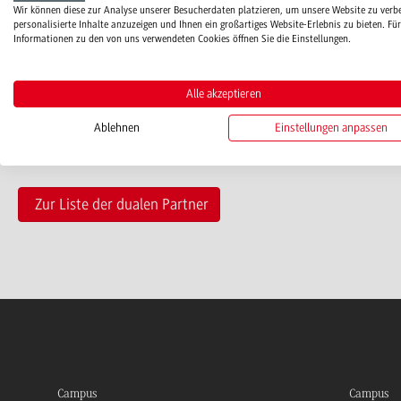
Wir können diese zur Analyse unserer Besucherdaten platzieren, um unsere Website zu verb
personalisierte Inhalte anzuzeigen und Ihnen ein großartiges Website-Erlebnis zu bieten. Für
info[at]metallbau-obersulm.de
Informationen zu den von uns verwendeten Cookies öffnen Sie die Einstellungen.
www.metallbau-obersulm.de
Alle akzeptieren
Ablehnen
Einstellungen anpassen
Zur Liste der dualen Partner
Campus
Campus