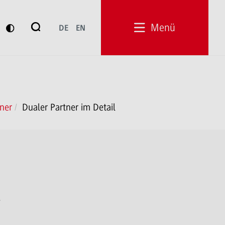
Suche
Menü
DE
EN
Suchen
tner
Dualer Partner im Detail
G