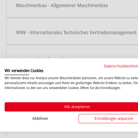
Maschinenbau - Allgemeiner Maschinenbau
WIW - Internationales Technisches Vertriebsmanagement
Angewandte Informatik
Datenschutzbestim
Wir verwenden Cookies
Wir können diese zur Analyse unserer Besucherdaten platzieren, um unsere Website zu verb
personalisierte Inhalte anzuzeigen und Ihnen ein großartiges Website-Erlebnis zu bieten. Für
Wirtschaftsingenieurwesen - Innovations- und Produkt
Informationen zu den von uns verwendeten Cookies öffnen Sie die Einstellungen.
Alle akzeptieren
Data Science und künstliche Intelligenz
Ablehnen
Einstellungen anpassen