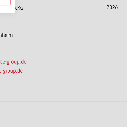
2026
bH & Co.KG
1
rnheim
vice-group.de
e-group.de