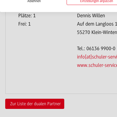
Ablehnen
Einstellungen anpassen
Jahr: 2026
Schuler Service Gm
Plätze: 1
Dennis Willen
Frei: 1
Auf dem Langloos 
55270 Klein-Winte
Tel.: 06136 9900-0
info[at]schuler-ser
www.schuler-servic
Zur Liste der dualen Partner