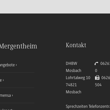
Kontakt
Mergentheim
DHBW
06261
angebote
Mosbach
0
Lohrtalweg 10
0626
ce
74821
504
Mosbach
mensa
Sprechzeiten Telefonzentr