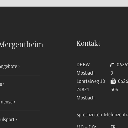
Kontakt
Mergentheim
DHBW
06261
angebote
Mosbach
0
Lohrtalweg 10
0626
ce
74821
504
Mosbach
mensa
Sprechzeiten Telefonzentr
ulsport
MO – DO:
FR: