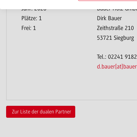
Jahr: 2026
Bauer-Holz Gmb
Plätze: 1
Dirk Bauer
Frei: 1
Zeithstraße 210
53721 Siegburg
Tel.: 02241 918
d.bauer[at]bauer
Zur Liste der dualen Partner