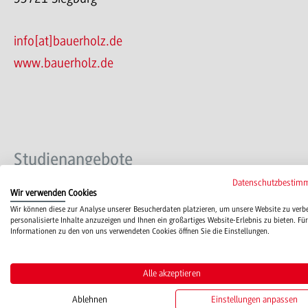
info[at]bauerholz.de
www.bauerholz.de
Studienangebote
Datenschutzbestim
Wir verwenden Cookies
BWL-Nachhaltiges Bauen und Ressourcenmanagement-Hol
Wir können diese zur Analyse unserer Besucherdaten platzieren, um unsere Website zu verb
personalisierte Inhalte anzuzeigen und Ihnen ein großartiges Website-Erlebnis zu bieten. Für
Informationen zu den von uns verwendeten Cookies öffnen Sie die Einstellungen.
Alle akzeptieren
Plätze
Ansprechperso
Ablehnen
Einstellungen anpassen