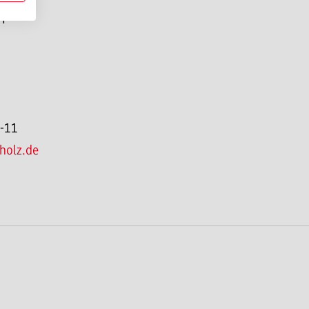
H
2-11
holz.de