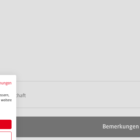
mungen
zwirtschaft
essern,
 weitere
n
Bemerkungen