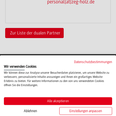
personal[at]zeg-holz.de
Zur Liste der dualen Partner
Datenschutzbestimmungen
Wir verwenden Cookies
Campus
Wir können diese zur Analyse unserer Besucherdaten platzieren, um unsere Website zu
Mosbach
verbessern, personalisierte Inhalte anzuzeigen und Ihnen ein großartiges Website-
Erlebnis zu bieten. Für weitere Informationen zu den von uns verwendeten Cookies
Studienangebote
öffnen Sie die Einstellungen.
IT Service
Alle akzeptieren
Ablehnen
Einstellungen anpassen