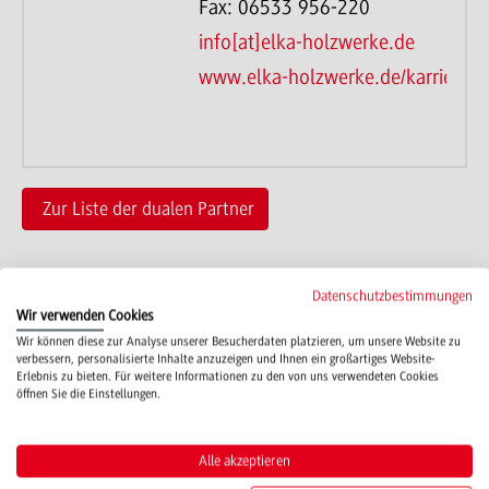
Fax: 06533 956-220
info[at]elka-holzwerke.de
www.elka-holzwerke.de/karriere/a
Zur Liste der dualen Partner
Datenschutzbestimmungen
Wir verwenden Cookies
Wir können diese zur Analyse unserer Besucherdaten platzieren, um unsere Website zu
verbessern, personalisierte Inhalte anzuzeigen und Ihnen ein großartiges Website-
Campus
Erlebnis zu bieten. Für weitere Informationen zu den von uns verwendeten Cookies
Mosbach
öffnen Sie die Einstellungen.
Studienangebote
Alle akzeptieren