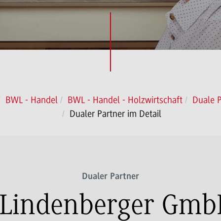
BWL - Handel
BWL - Handel - Holzwirtschaft
Duale P
Dualer Partner im Detail
Dualer Partner
Lindenberger GmbH