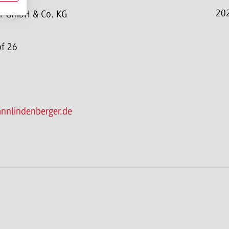
20
r GmbH & Co. KG
f 26
nnlindenberger.de