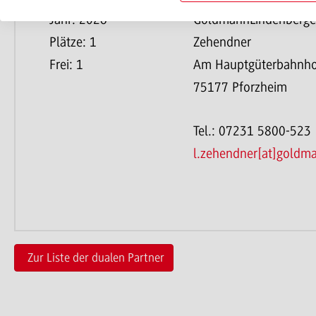
Jahr: 2026
GoldmannLindenberge
Plätze: 1
Zehendner
Frei: 1
Am Hauptgüterbahnho
75177 Pforzheim
Tel.: 07231 5800-523
l.zehendner[at]goldma
Zur Liste der dualen Partner