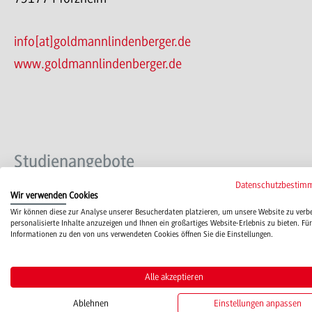
info[at]goldmannlindenberger.de
www.goldmannlindenberger.de
Studienangebote
Datenschutzbestim
Wir verwenden Cookies
BWL-Nachhaltiges Bauen und Ressourcenmanagement-Hol
Wir können diese zur Analyse unserer Besucherdaten platzieren, um unsere Website zu verb
personalisierte Inhalte anzuzeigen und Ihnen ein großartiges Website-Erlebnis zu bieten. Für
Informationen zu den von uns verwendeten Cookies öffnen Sie die Einstellungen.
Alle akzeptieren
Plätze
Ansprechperson
Ablehnen
Einstellungen anpassen