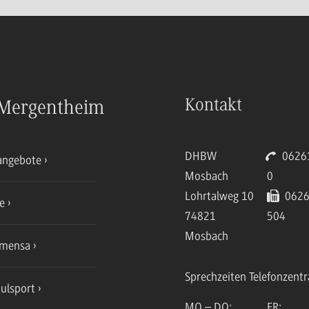
Kontakt
Mergentheim
DHBW
06261
angebote
Mosbach
0
Lohrtalweg 10
0626
ce
74821
504
Mosbach
mensa
Sprechzeiten Telefonzentr
ulsport
MO – DO:
FR: