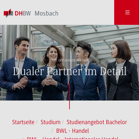
LISTE DER DUALEN PARTNER
Dualer Partner im Detail
Startseite
Studium
Studienangebot Bachelor
BWL - Handel