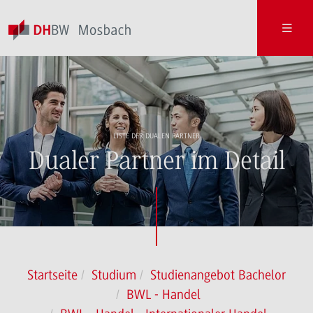
LISTE DER DUALEN PARTNER
Dualer Partner im Detail
Startseite
Studium
Studienangebot Bachelor
BWL - Handel