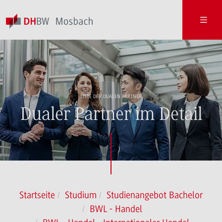
LISTE DER DUALEN PARTNER
Dualer Partner im Detail
Startseite
Studium
Studienangebot Bachelor
BWL - Handel