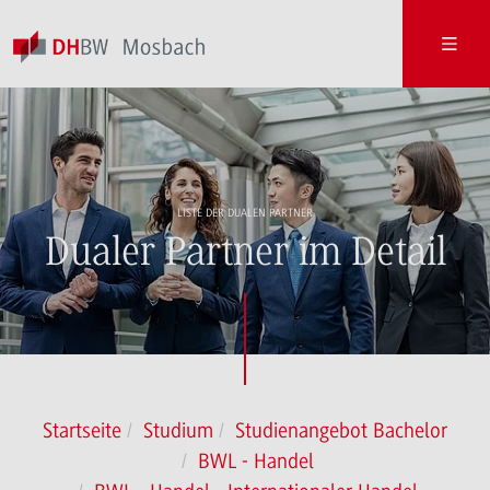
LISTE DER DUALEN PARTNER
Dualer Partner im Detail
Startseite
Studium
Studienangebot Bachelor
BWL - Handel