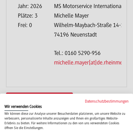
Jahr: 2026
MS Motorservice International G
Plätze: 3
Michelle Mayer
Frei: 0
Wilhelm-Maybach-Straße 14-18
74196 Neuenstadt
Tel.: 0160 5290-956
michelle.mayer[at]de.rheinmetall
Zur Liste der dualen Partner
Datenschutzbestimmungen
Wir verwenden Cookies
Wir können diese zur Analyse unserer Besucherdaten platzieren, um unsere Website zu
verbessern, personalisierte Inhalte anzuzeigen und Ihnen ein großartiges Website-
Erlebnis zu bieten. Für weitere Informationen zu den von uns verwendeten Cookies
öffnen Sie die Einstellungen.