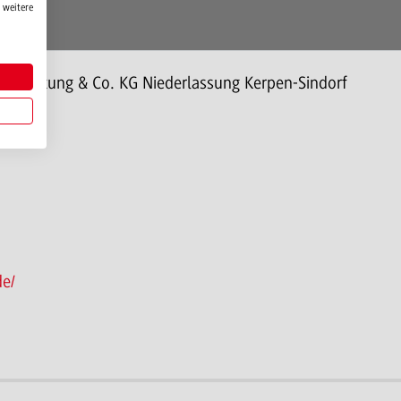
 weitere
eb Stiftung & Co. KG Niederlassung Kerpen-Sindorf
de/