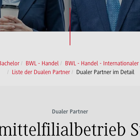
Bachelor
BWL - Handel
BWL - Handel - Internationaler
Liste der Dualen Partner
Dualer Partner im Detail
Dualer Partner
telfilialbetrieb S