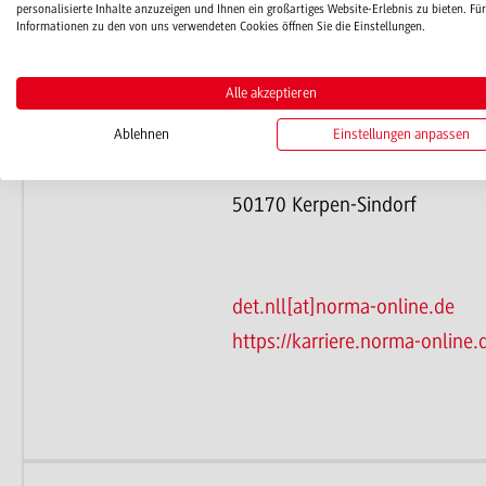
personalisierte Inhalte anzuzeigen und Ihnen ein großartiges Website-Erlebnis zu bieten. Für
Plätze
Ansprechperson
Informationen zu den von uns verwendeten Cookies öffnen Sie die Einstellungen.
Alle akzeptieren
Jahr: 2026
NORMA Lebensmittelfilialbetri
Plätze: 2
Tobias Dirmeier
Ablehnen
Einstellungen anpassen
Frei: 0
Daimler Straße 23-25
50170 Kerpen-Sindorf
det.nll[at]norma-online.de
https://karriere.norma-online.