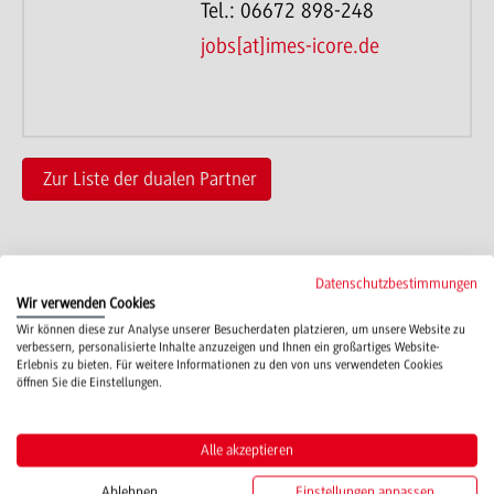
Tel.: 06672 898-248
jobs[at]imes-icore.de
Zur Liste der dualen Partner
Datenschutzbestimmungen
Wir verwenden Cookies
Wir können diese zur Analyse unserer Besucherdaten platzieren, um unsere Website zu
Campus
verbessern, personalisierte Inhalte anzuzeigen und Ihnen ein großartiges Website-
Mosbach
Erlebnis zu bieten. Für weitere Informationen zu den von uns verwendeten Cookies
öffnen Sie die Einstellungen.
Studienangebote
Alle akzeptieren
IT Service
Ablehnen
Einstellungen anpassen