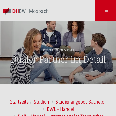
LISTE DER DUALEN PARTNER
Dualer Partner im Detail
Startseite
Studium
Studienangebot Bachelor
BWL - Handel