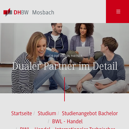
LISTE DER DUALEN PARTNER
Dualer Partner im Detail
Startseite
Studium
Studienangebot Bachelor
BWL - Handel