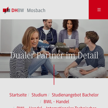
LISTE DER DUALEN PARTNER
Dualer Partner im Detail
Startseite
Studium
Studienangebot Bachelor
BWL - Handel