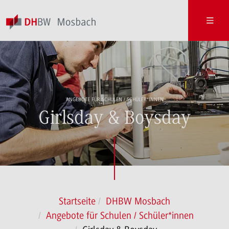
ANGEBOTE FÜR SCHULEN / SCHÜLER*INNEN
Girlsday & Boysday
Startseite
DHBW Mosbach
Angebote für Schulen / Schüler*innen