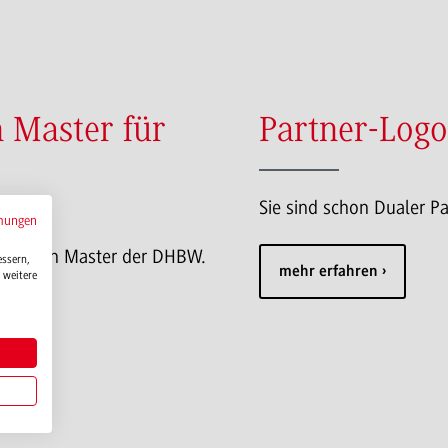
 Master für
Partner-Logo
Sie sind schon Dualer Pa
mungen
m Dualen Master der DHBW.
essern,
mehr erfahren
 weitere