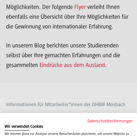
Möglichkeiten. Der folgende
Flyer
verleiht Ihnen
ebenfalls eine Übersicht über Ihre Möglichkeiten für
die Gewinnung von internationaler Erfahrung.
In unserem Blog berichten unsere Studierenden
selbst über Ihre gemachten Erfahrungen und die
gesammelten
Eindrücke aus dem Ausland
.
Informationen für Mitarbeiter*innen der DHBW Mosbach
Auf der
folgenden Seite
finden Sie als Mitarbeiter*in
Datenschutzbestimmungen
der DHBW Mosbach mehr Informationen rund um
Wir verwenden Cookies
Wir können diese zur Analyse unserer Besucherdaten platzieren, um unsere Website zu
die internationalen Aktivitäten der Hochschule.