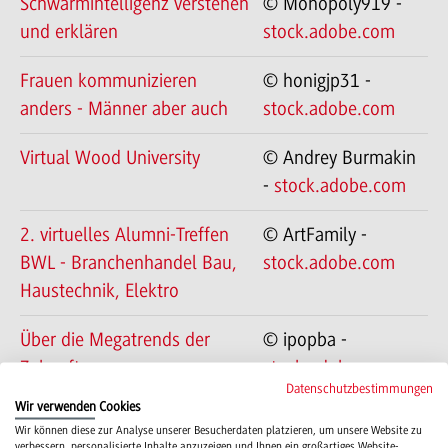
Schwarmintelligenz verstehen
© Monopoly919 -
und erklären
stock.adobe.com
Frauen kommunizieren
© honigjp31 -
anders - Männer aber auch
stock.adobe.com
Virtual Wood University
© Andrey Burmakin
-
stock.adobe.com
2. virtuelles Alumni-Treffen
© ArtFamily -
BWL - Branchenhandel Bau,
stock.adobe.com
Haustechnik, Elektro
Über die Megatrends der
© ipopba -
Zukunft
stock.adobe.com
Datenschutzbestimmungen
Wir verwenden Cookies
Sprachbots für den
www.colourbox.de
Wir können diese zur Analyse unserer Besucherdaten platzieren, um unsere Website zu
Mittelstand entwickeln
verbessern, personalisierte Inhalte anzuzeigen und Ihnen ein großartiges Website-