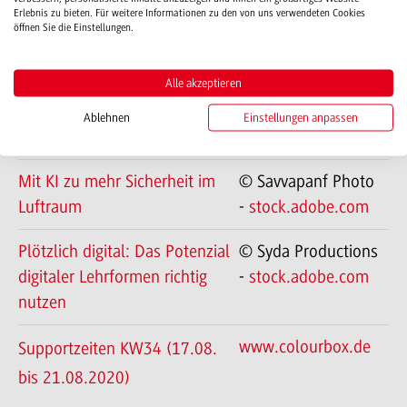
Erlebnis zu bieten. Für weitere Informationen zu den von uns verwendeten Cookies
öffnen Sie die Einstellungen.
Toolbox für persönliche
© opolja -
Stärken
stock.adobe.com
Alle akzeptieren
Weitere Schulungstermine
www.colourbox.de
Ablehnen
Einstellungen anpassen
sind online
Mit KI zu mehr Sicherheit im
© Savvapanf Photo
Luftraum
-
stock.adobe.com
Plötzlich digital: Das Potenzial
© Syda Productions
digitaler Lehrformen richtig
-
stock.adobe.com
nutzen
www.colourbox.de
Supportzeiten KW34 (17.08.
bis 21.08.2020)