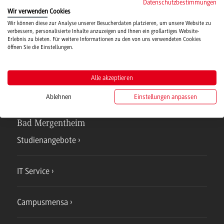
Datenschutzbestimmungen
Wir verwenden Cookies
Hochschulsport
Wir können diese zur Analyse unserer Besucherdaten platzieren, um unsere Website zu
verbessern, personalisierte Inhalte anzuzeigen und Ihnen ein großartiges Website-
Erlebnis zu bieten. Für weitere Informationen zu den von uns verwendeten Cookies
öffnen Sie die Einstellungen.
Verwaltung
Alle akzeptieren
Ablehnen
Einstellungen anpassen
Campus
Bad Mergentheim
Studienangebote
IT Service
Campusmensa