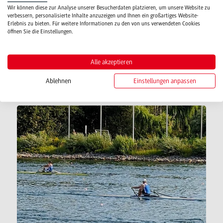
50 Jahre duales Studium: Akademische
Wir können diese zur Analyse unserer Besucherdaten platzieren, um unsere Website zu
Jahresfeier an der DHBW Mosbach
verbessern, personalisierte Inhalte anzuzeigen und Ihnen ein großartiges Website-
Erlebnis zu bieten. Für weitere Informationen zu den von uns verwendeten Cookies
öffnen Sie die Einstellungen.
Unter dem Motto „50 Jahre DHBW“ fand die
Akademische Jahresfeier 2024 der Dualen
Alle akzeptieren
Hochschule Baden-Württemberg (DHBW)
Ablehnen
Einstellungen anpassen
Mosbach im Audimax statt. Die…
Weiterlesen