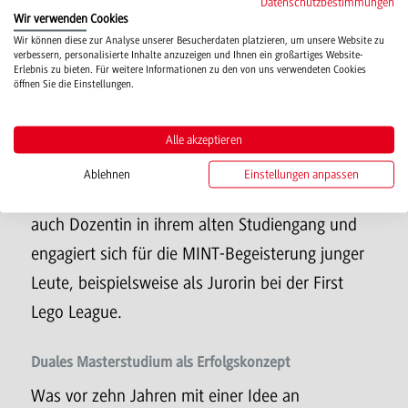
Datenschutzbestimmungen
Studierende bestmöglich auf die Anforderungen
Wir verwenden Cookies
Wir können diese zur Analyse unserer Besucherdaten platzieren, um unsere Website zu
der Zukunft vorzubereiten. Dass dieser Ansatz
verbessern, personalisierte Inhalte anzuzeigen und Ihnen ein großartiges Website-
Erlebnis zu bieten. Für weitere Informationen zu den von uns verwendeten Cookies
Erfolg hat, zeigt das Beispiel von Lisa Foshag. Sie
öffnen Sie die Einstellungen.
ist nicht nur ihrem Partnerunternehmen, sondern
auch der Hochschule treu geblieben. Nicht nur
Alle akzeptieren
bildet Eaton auch weiterhin Studierende
Ablehnen
Einstellungen anpassen
gemeinsam mit der DHBW aus, die Alumna ist
auch Dozentin in ihrem alten Studiengang und
engagiert sich für die MINT-Begeisterung junger
Leute, beispielsweise als Jurorin bei der First
Lego League.
Duales Masterstudium als Erfolgskonzept
Was vor zehn Jahren mit einer Idee an