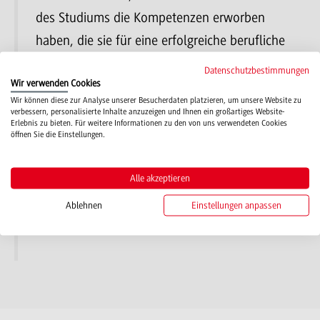
des Studiums die Kompetenzen erworben
haben, die sie für eine erfolgreiche berufliche
Entwicklung auch auf internationalem Parkett
Datenschutzbestimmungen
Wir verwenden Cookies
benötigen.
Wir können diese zur Analyse unserer Besucherdaten platzieren, um unsere Website zu
verbessern, personalisierte Inhalte anzuzeigen und Ihnen ein großartiges Website-
Erlebnis zu bieten. Für weitere Informationen zu den von uns verwendeten Cookies
öffnen Sie die Einstellungen.
GESELLSCHAFTLICHER BEITRAG
Alle akzeptieren
Als regional verwurzelte Hochschule leisten
Ablehnen
Einstellungen anpassen
wir auch einen gesellschaftlichen Beitrag.