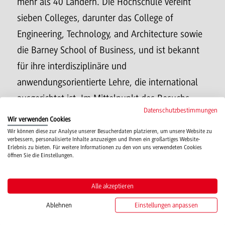
mehr als 40 Ländern. Die Hochschule vereint
sieben Colleges, darunter das College of
Engineering, Technology, and Architecture sowie
die Barney School of Business, und ist bekannt
für ihre interdisziplinäre und
anwendungsorientierte Lehre, die international
ausgerichtet ist. Im Mittelpunkt des Besuchs
Datenschutzbestimmungen
stand daher insbesondere die zukünftige
Wir verwenden Cookies
Zusammenarbeit im Rahmen internationaler
Wir können diese zur Analyse unserer Besucherdaten platzieren, um unsere Website zu
verbessern, personalisierte Inhalte anzuzeigen und Ihnen ein großartiges Website-
Studienprogramme sowie ein geplantes
Erlebnis zu bieten. Für weitere Informationen zu den von uns verwendeten Cookies
öffnen Sie die Einstellungen.
Memorandum of Understanding (MOU) zwischen
der University of Hartford und der DHBW
Alle akzeptieren
Mosbach. Beide Seiten zeigten großes Interesse
Ablehnen
Einstellungen anpassen
an einer Vertiefung der akademischen