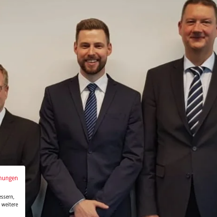
mungen
essern,
 weitere