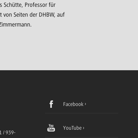
 Schütte, Professor für
 von Seiten der DHBW, auf
n Zimmermann.
Facebook
YouTube
 / 939-