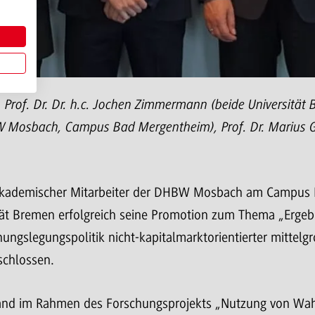
uf, Prof. Dr. Dr. h.c. Jochen Zimmermann (beide Universität
BW Mosbach, Campus Bad Mergentheim), Prof. Dr. Marius G
r akademischer Mitarbeiter der DHBW Mosbach am Campus
sität Bremen erfolgreich seine Promotion zum Thema „Erg
ngslegungspolitik nicht-kapitalmarktorientierter mittelg
schlossen.
tand im Rahmen des Forschungsprojekts „Nutzung von Wa