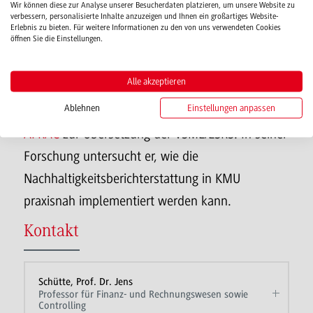
Wir können diese zur Analyse unserer Besucherdaten platzieren, um unsere Website zu
verbessern, personalisierte Inhalte anzuzeigen und Ihnen ein großartiges Website-
hatte bereits die erste deutsche Übersetzung des
Erlebnis zu bieten. Für weitere Informationen zu den von uns verwendeten Cookies
öffnen Sie die Einstellungen.
VSME-Standardentwurfs vorgenommen, die von
nationalen und europäischen Institutionen
Alle akzeptieren
übernommen wurde, und ist Mitglied der
Ablehnen
Einstellungen anpassen
gemeinsamen Projektgruppe von DRSC und
AFRAC
zur Übersetzung der VSME/ESRS. In seiner
Forschung untersucht er, wie die
Nachhaltigkeitsberichterstattung in KMU
praxisnah implementiert werden kann.
Kontakt
Schütte, Prof. Dr. Jens
Professor für Finanz- und Rechnungswesen sowie
Controlling