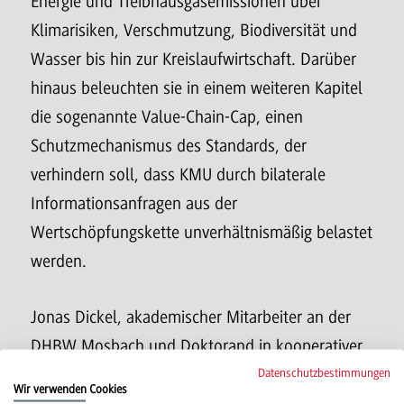
Energie und Treibhausgasemissionen über
Klimarisiken, Verschmutzung, Biodiversität und
Wasser bis hin zur Kreislaufwirtschaft. Darüber
hinaus beleuchten sie in einem weiteren Kapitel
die sogenannte Value-Chain-Cap, einen
Schutzmechanismus des Standards, der
verhindern soll, dass KMU durch bilaterale
Informationsanfragen aus der
Wertschöpfungskette unverhältnismäßig belastet
werden.
Jonas Dickel, akademischer Mitarbeiter an der
DHBW Mosbach und Doktorand in kooperativer
Promotion mit der Universität Bremen, bringt
Datenschutzbestimmungen
Wir verwenden Cookies
umfangreiche Expertise in das Thema ein: Er