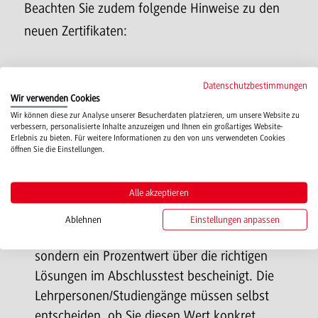
Beachten Sie zudem folgende Hinweise zu den
neuen Zertifikaten:
Die Studierenden haben die Möglichkeit ein
Datenschutzbestimmungen
Zertifikat gesondert für jedes einzelne
Wir verwenden Cookies
Lernmodul oder für die Bearbeitung des
Wir können diese zur Analyse unserer Besucherdaten platzieren, um unsere Website zu
verbessern, personalisierte Inhalte anzuzeigen und Ihnen ein großartiges Website-
gesamten Trainings zu erhalten. Hier müssen
Erlebnis zu bieten. Für weitere Informationen zu den von uns verwendeten Cookies
öffnen Sie die Einstellungen.
Sie als Studiengangsleitung und/oder
Lehrperson den Studierenden mitteilen,
welchen Nachweis Sie verlangen.
Alle akzeptieren
Auf den Nachweisen wird ab sofort nicht mehr
Ablehnen
Einstellungen anpassen
eine erfolgreiche Durchführung bestätigt,
sondern ein Prozentwert über die richtigen
Lösungen im Abschlusstest bescheinigt. Die
Lehrpersonen/Studiengänge müssen selbst
entscheiden, ob Sie diesen Wert konkret