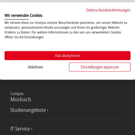
Datenschutzbestimmungen
Wir verwenden Cookies
Wir können diese zur Analyse unserer Besucherdaten platzieren, um unsere Website zu
Quelle des Bildes: Foto "Artificial Intelligence &
verbessern, personalisierte Inhalte anzuzeigen und Ihnen ein großartiges Website-
Erlebnis zu bieten. Für weitere Informationen zu den von uns verwendeten Cookies
AI & Machine Learning" von Mike MacKenzie
öffnen Sie die Einstellungen.
unter der
Lizenz CC-BY-SA 2.0
via
Flickr
Alle akzeptieren
Ablehnen
Einstellungen anpassen
Campus
Mosbach
Studienangebote
IT Service