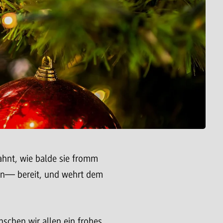
ahnt, wie balde sie fromm
 hin— bereit, und wehrt dem
nschen wir allen ein frohes