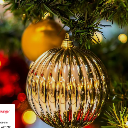
mungen
essern,
 weitere