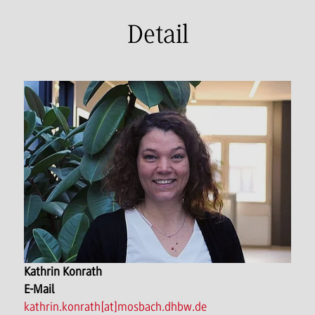
Detail
Kathrin Konrath
E-Mail
kathrin.konrath[at]mosbach.dhbw.de