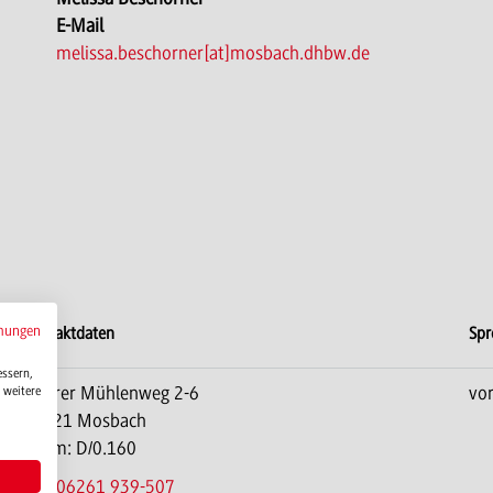
E-Mail
melissa.beschorner[at]mosbach.dhbw.de
mungen
Kontaktdaten
Spr
essern,
Oberer Mühlenweg 2-6
vo
 weitere
74821 Mosbach
Raum: D/0.160
Tel.:
06261 939-507