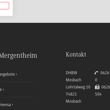
Kontakt
Mergentheim
DHBW
06261
angebote
Mosbach
0
Lohrtalweg 10
0626
ce
74821
504
Mosbach
mensa