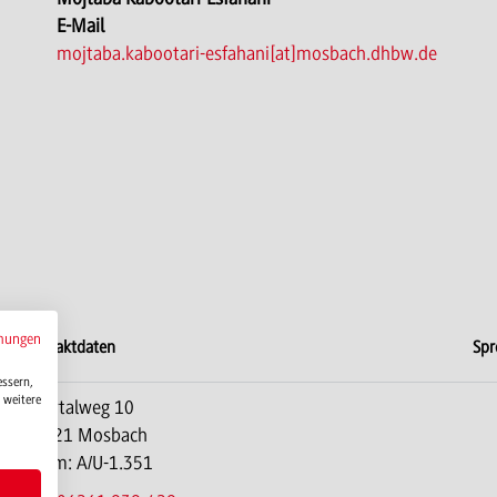
E-Mail
mojtaba.kabootari-esfahani[at]mosbach.dhbw.de
mungen
Kontaktdaten
Spr
essern,
 weitere
Lohrtalweg 10
e
74821 Mosbach
Raum: A/U-1.351