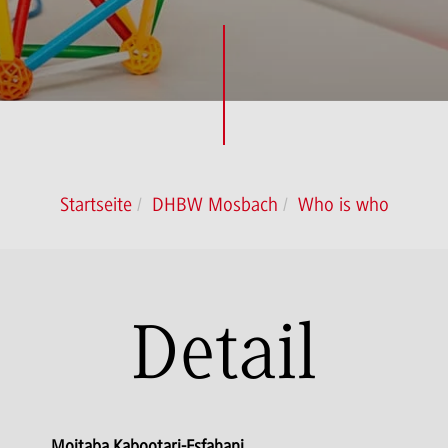
Startseite
DHBW Mosbach
Who is who
Detail
Mojtaba Kabootari-Esfahani