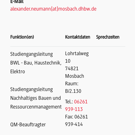
E-Mail
alexander.neumann[at]mosbach.dhbw.de
Funktion(en)
Kontaktdaten
Sprechzeiten
Lohrtalweg
Studiengangsleitung
10
BWL - Bau, Haustechnik,
74821
Elektro
Mosbach
Raum:
Studiengangsleitung
B/2.130
Nachhaltiges Bauen und
Tel.:
06261
Ressourcenmanagement
939-113
Fax: 06261
939-414
QM-Beauftragter