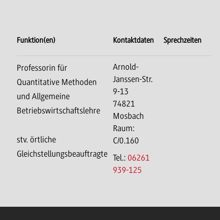
Funktion(en)
Kontaktdaten
Sprechzeiten
Arnold-
Professorin für
Janssen-Str.
Quantitative Methoden
9-13
und Allgemeine
74821
Betriebswirtschaftslehre
Mosbach
Raum:
stv. örtliche
C/0.160
Gleichstellungsbeauftragte
Tel.:
06261
939-125