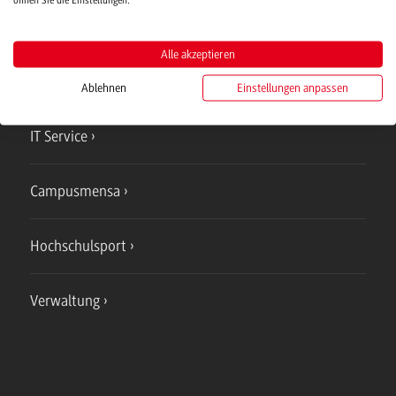
Campus
Bad Mergentheim
Alle akzeptieren
Studienangebote
Ablehnen
Einstellungen anpassen
IT Service
Campusmensa
Hochschulsport
Verwaltung