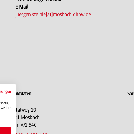
E-Mail
juergen.steinle[at]mosbach.dhbw.de
mungen
Kontaktdaten
Spr
essern,
 weitere
Lohrtalweg 10
74821 Mosbach
Raum: A/1.540