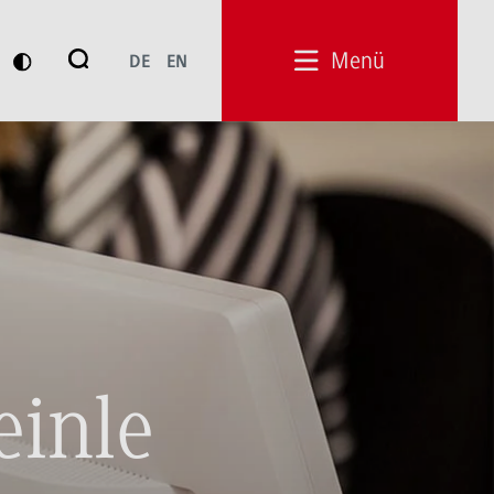
Suche
Menü
DE
EN
Suchen
einle