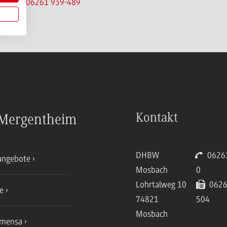
Tel.:
06261 939-489
Kontakt
Mergentheim
DHBW
06261
angebote
Mosbach
0
Lohrtalweg 10
0626
ce
74821
504
Mosbach
mensa